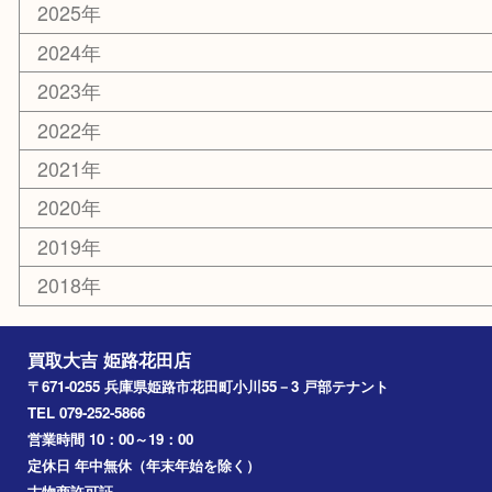
ホビー
乗馬用品
その他
お知らせ
エリアカテゴリ
姫路市
兵庫
高砂市
たつの市
飾磨町
宍粟市
加西市
三木市
加古川市
小野市