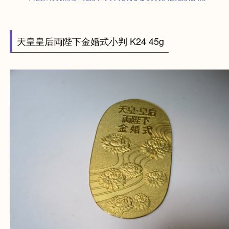
HOME
>
最新の買取情報
>
姫路市で小判を売るなら買取大吉姫路花田店
天皇皇后両陛下金婚式小判 K24 45g