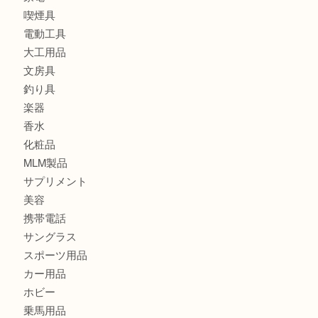
ブランド
時計
カメラ
食器
金貨
記念メダル
古銭
切手
金券・商品券
鉄道模型
テレホンカード
株主優待券
はがき
骨董品
古美術品
記念硬貨