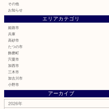
家電
喫煙具
電動工具
大工用品
文房具
釣り具
楽器
香水
化粧品
MLM製品
サプリメント
美容
携帯電話
サングラス
スポーツ用品
カー用品