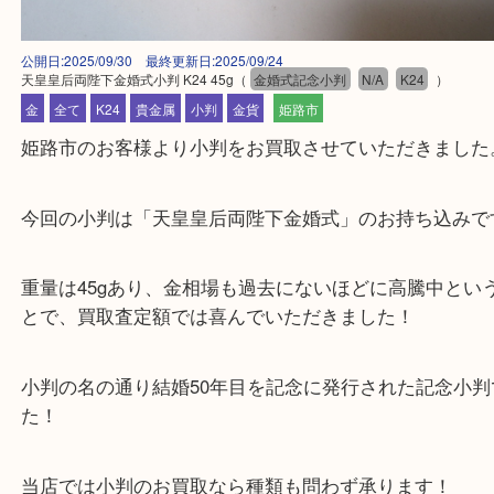
公開日:2025/09/30 最終更新日:2025/09/24
天皇皇后両陛下金婚式小判 K24 45g
（
金婚式記念小判
N/A
K24
）
金
全て
K24
貴金属
小判
金貨
姫路市
姫路市のお客様より小判をお買取させていただきま
今回の小判は「天皇皇后両陛下金婚式」のお持ち込
重量は45gあり、金相場も過去にないほどに高騰中
とで、買取査定額では喜んでいただきました！