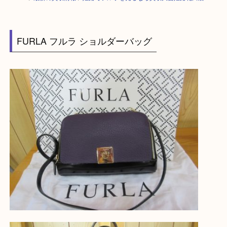
HOME
>
最新の買取情報
>
姫路でフルラを売るなら買取大吉姫路花田店
FURLA フルラ ショルダーバッグ