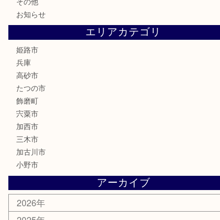
記念硬貨
家電
喫煙具
電動工具
大工用品
文房具
釣り具
楽器
香水
化粧品
MLM製品
サプリメント
美容
携帯電話
サングラス
スポーツ用品