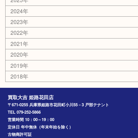
カー用品
ホビー
乗馬用品
その他
お知らせ
エリアカテゴリ
姫路市
兵庫
高砂市
たつの市
飾磨町
宍粟市
加西市
三木市
加古川市