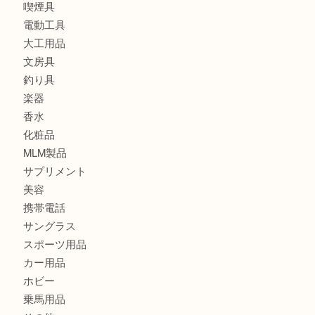
財布
ブランド
時計
カメラ
食器
金貨
記念メダル
古銭
切手
金券・商品券
鉄道模型
テレホンカード
株主優待券
はがき
骨董品
古美術品