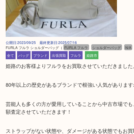
公開日:2023/09/25 最終更新日:2025/07/16
FURLA フルラ ショルダーバッグ
（
FURLA フルラ
ショルダーバッグ
全て
バッグ
ブランド
出張買取
フルラ
姫路市
姫路のお客様よりフルラをお買取させていただきま
80年以上の歴史があるブランドで根強い人気があり