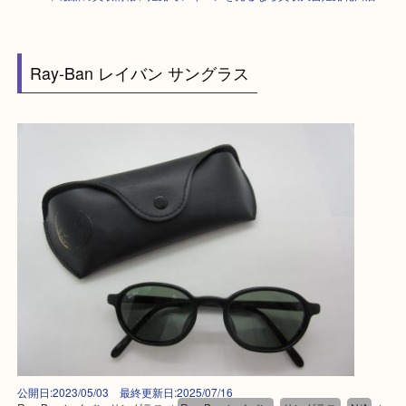
HOME
>
最新の買取情報
>
姫路でレイバンを売るなら買取大吉姫路花田店
Ray-Ban レイバン サングラス