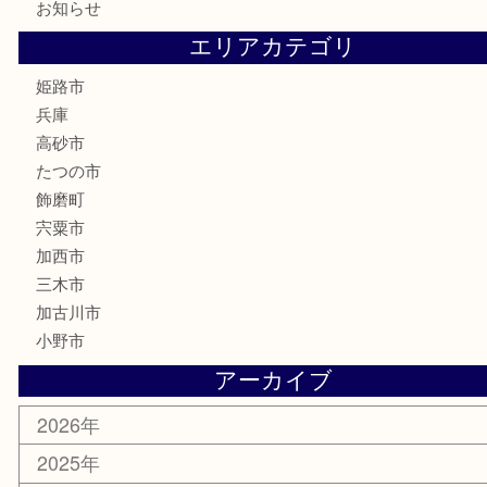
喫煙具
電動工具
大工用品
文房具
釣り具
楽器
香水
化粧品
MLM製品
サプリメント
美容
携帯電話
サングラス
スポーツ用品
カー用品
ホビー