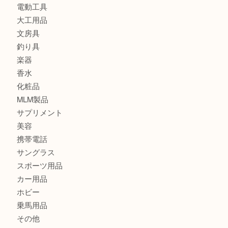
時計
カメラ
食器
金貨
記念メダル
古銭
切手
金券・商品券
鉄道模型
テレホンカード
株主優待券
はがき
骨董品
古美術品
記念硬貨
家電