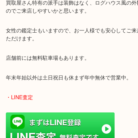
皆様からのご来店をお待ちしております。
・最寄り駅
ターミナル駅「姫路駅」播但線「京口駅」
東海道・山陽本線「東姫路駅」「御着駅」
・当店の特徴
兵庫県を中心に姫路市・高砂市・たつの市・加古川
郡・太子町・宍粟市など幅広いエリアからご利用を
ております。