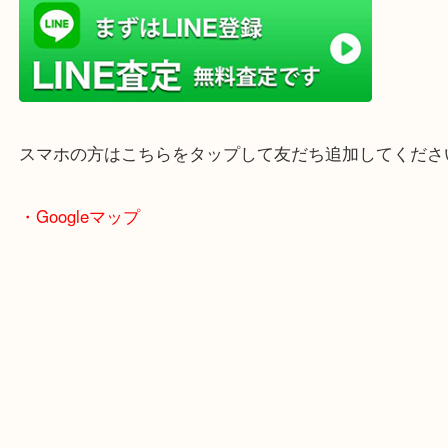
・最寄り駅
ターミナル駅「姫路駅」播但線「京口駅」
東海道・山陽本線「東姫路駅」「御着駅」
・当店の特徴
兵庫県を中心に姫路市・高砂市・たつの市・加古川
郡・太子町・宍粟市など幅広いエリアからご利用を
ております。
当店はヤマダストアー花田店の向かいに店舗がござ