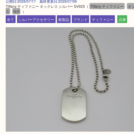
買取大吉 姫路花田店に来てよかった！そう思ってい
よう丁寧に査定いたします！
Facebook
Twitter
Line
Tiffany ティファニー ネックレス シルバー SV
公開日:2026/07/17 最終更新日:2026/07/06
Tiffany ティファニー ネックレス シルバー SV925（
Tiffany ティファニー
ス
N/A
）