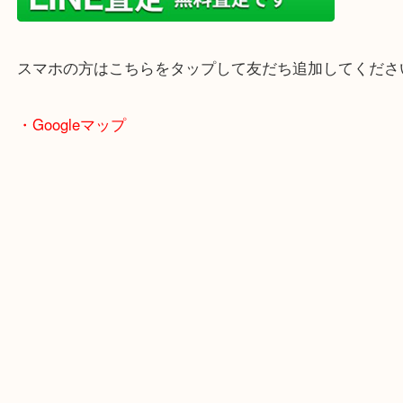
当店はヤマダストアー花田店の向かいに店舗がござ
買取屋さん特有の派手は装飾はなく、ログハウス風
のでご来店しやすいかと思います。
女性の鑑定士もいますので、お一人様でも安心して
ただけます。
店舗前には無料駐車場もあります。
年末年始以外は土日祝日も休まず年中無休で営業中
・LINE査定