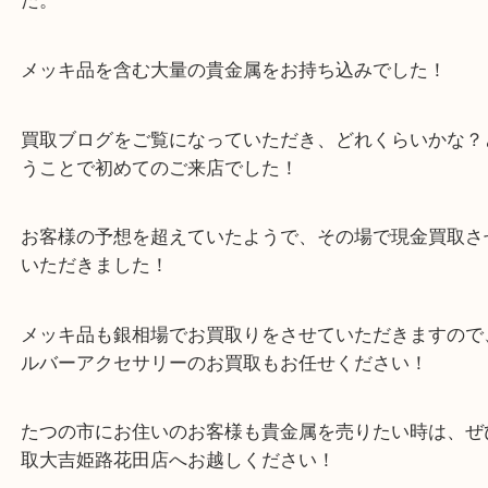
よう丁寧に査定いたします！
Facebook
Twitter
Line
貴金属 指輪 Pt900 Pt850 K18
公開日:2026/06/17 最終更新日:2026/06/05
貴金属 指輪 Pt900 Pt850 K18（
貴金属
N/A
Pt900 Pt850 K18
）
金
全て
シルバーアクセサリー
貴金属
プラチナ
ジュエリー
Pt900
Pt850
K18
銀製品
たつの市