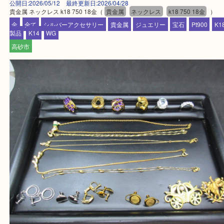
姫路市・高砂市・加古川市・加西市
神崎郡・太子町・宍粟市・佐用郡
たつの市・相生市・赤穂市
鳥取県全域・京都府全域
・ご来店前に確認しておきたい