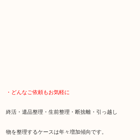
買取屋さん特有の派手は装飾はなく、ログハウス風
のでご来店しやすいかと思います。
女性の鑑定士もいますので、お一人様でも安心して
ただけます。
店舗前には無料駐車場もあります。
年末年始以外は土日祝日も休まず年中無休で営業中
・LINE査定