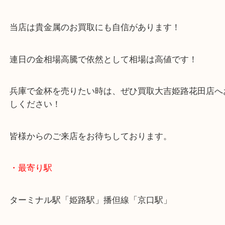
金杯 K24
公開日:2025/09/22 最終更新日:2025/09/09
金杯 K24（
金杯
N/A
K24
）
金
全て
K24
貴金属
金杯
金製品
姫路市