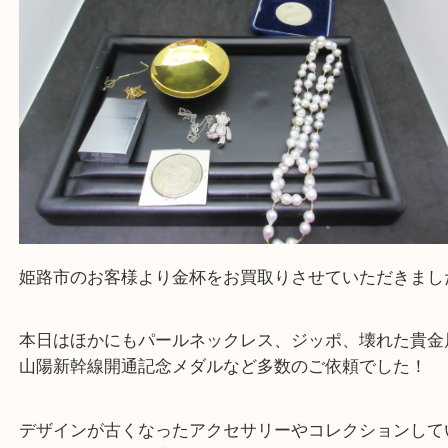
Facebook
Twitter
Line
金製品 金杯 純金 K24
公開日:2026/04/10 最終更新日:2026/03/27
金製品 金杯 純金 K24（
金製品
金杯
純金 K24
）
金
全て
貴金属
ジュエリー
宝石
金製品
K18
金杯
銀製品
喫煙具
姫路市