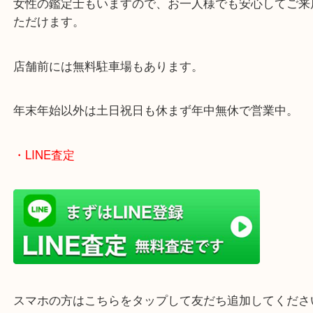
ターミナル駅「姫路駅」播但線「京口駅」
東海道・山陽本線「東姫路駅」「御着駅」
・当店の特徴
兵庫県を中心に姫路市・高砂市・たつの市・加古川
郡・太子町・宍粟市など幅広いエリアからご利用を
ております。
当店はヤマダストアー花田店の向かいに店舗がござ
買取屋さん特有の派手は装飾はなく、ログハウス風
のでご来店しやすいかと思います。