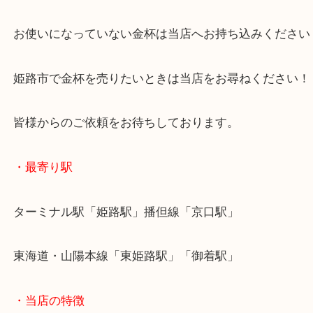
買取大吉 姫路花田店に来てよかった！そう思ってい
よう丁寧に査定いたします！
Facebook
Twitter
Line
金杯 盃 K14
公開日:2025/04/04 最終更新日:2025/07/16
金杯 盃 K14（
金杯
盃
K14
）
金
全て
貴金属
金杯
K14
姫路市