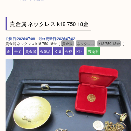
HOME
>
最新の買取情報
>
貴金属 ネックレス k18 750 18金
公開日:2026/07/09 最終更新日:2026/07/02
貴金属 ネックレス k18 750 18金（
貴金属
ネックレス
k18 750 18金
金
全て
貴金属
金製品
K18
金杯
K14
宍粟市