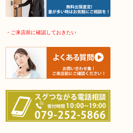
姫路市・高砂市・加古川市・加西市
神崎郡・太子町・宍粟市・佐用郡
たつの市・相生市・赤穂市
鳥取県全域・京都府全域