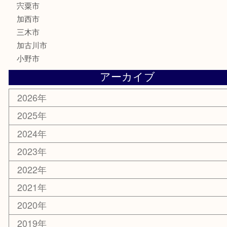
はがき
骨董品
古美術品
記念硬貨
家電
喫煙具
電動工具
大工用品
文房具
釣り具
楽器
香水
化粧品
MLM製品
サプリメント
美容