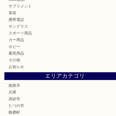
宝石
金製品
銀製品
バッグ
財布
ブランド
時計
カメラ
食器
金貨
記念メダル
古銭
切手
金券・商品券
鉄道模型
テレホンカード
株主優待券