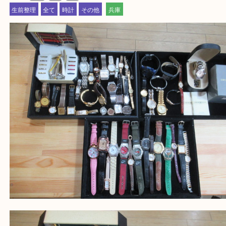
買取大吉 姫路花田店に来てよかった！そう思ってい
よう丁寧に査定いたします！
Facebook
Twitter
Line
時計
公開日:2026/05/13 最終更新日:2026/04/28
時計（
時計
N/A
N/A
）
生前整理
全て
時計
その他
兵庫