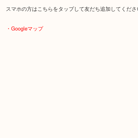
買取屋さん特有の派手は装飾はなく、ログハウス風
のでご来店しやすいかと思います。
女性の鑑定士もいますので、お一人様でも安心して
ただけます。
店舗前には無料駐車場もあります。
年末年始以外は土日祝日も休まず年中無休で営業中
・LINE査定