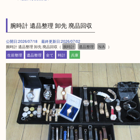
HOME
>
最新の買取情報
>
腕時計 遺品整理 卸先 廃品回収
公開日:2026/07/18 最終更新日:2026/07/02
腕時計 遺品整理 卸先 廃品回収（
腕時計
遺品整理
N/A
）
生前整理
遺品整理
全て
時計
兵庫