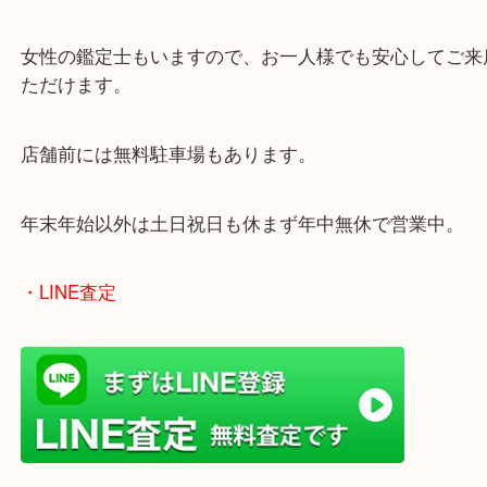
・最寄り駅
ターミナル駅「姫路駅」播但線「京口駅」
東海道・山陽本線「東姫路駅」「御着駅」
・当店の特徴
兵庫県を中心に姫路市・高砂市・たつの市・加古川
郡・太子町・宍粟市など幅広いエリアからご利用を
ております。
当店はヤマダストアー花田店の向かいに店舗がござ