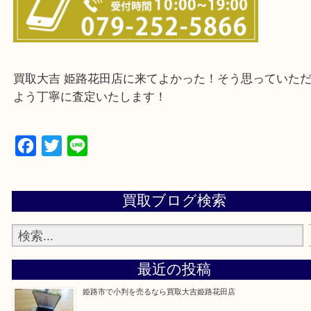
姫路市・高砂市・加古川市・加西市
神崎郡・太子町・宍粟市・佐用郡
たつの市・相生市・赤穂市
鳥取県全域・京都府全域