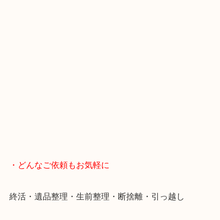
年末年始以外は土日祝日も休まず年中無休で営業中
・LINE査定
スマホの方はこちらをタップして友だち追加してく
・Googleマップ