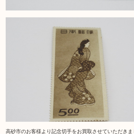
買取大吉 姫路花田店に来てよかった！そう思ってい
よう丁寧に査定いたします！
Facebook
Twitter
Line
切手趣味週間シリーズ 月に雁 見返り美人
公開日:2026/05/01 最終更新日:2026/04/21
切手趣味週間シリーズ 月に雁 見返り美人（
切手趣味週間シリーズ
月に
人
N/A
）
全て
バラ切手
切手
高砂市