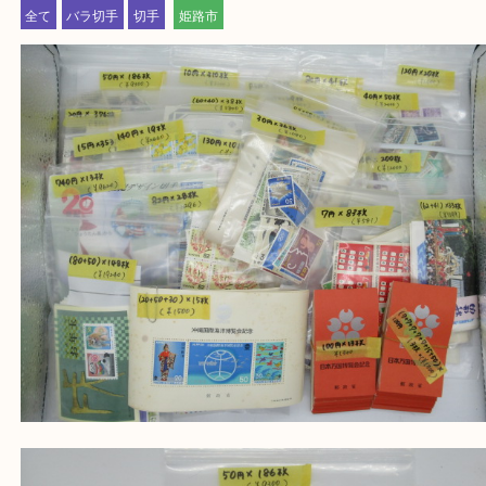
神崎郡・太子町・宍粟市・佐用郡
たつの市・相生市・赤穂市
鳥取県全域・京都府全域
・ご来店前に確認しておきたい