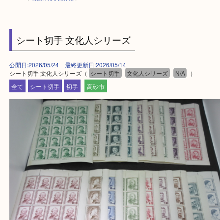
HOME
>
最新の買取情報
>
シート切手 文化人シリーズ
公開日:2026/05/24 最終更新日:2026/05/14
シート切手 文化人シリーズ（
シート切手
文化人シリーズ
N/A
）
全て
シート切手
切手
高砂市