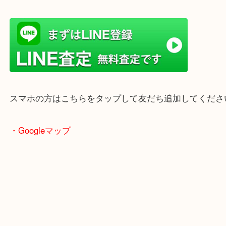
兵庫県を中心に姫路市・高砂市・たつの市・加古川
郡・太子町・宍粟市など幅広いエリアからご利用を
ております。
当店はヤマダストアー花田店の向かいに店舗がござ
買取屋さん特有の派手は装飾はなく、ログハウス風
のでご来店しやすいかと思います。
女性の鑑定士もいますので、お一人様でも安心して
ただけます。
店舗前には無料駐車場もあります。