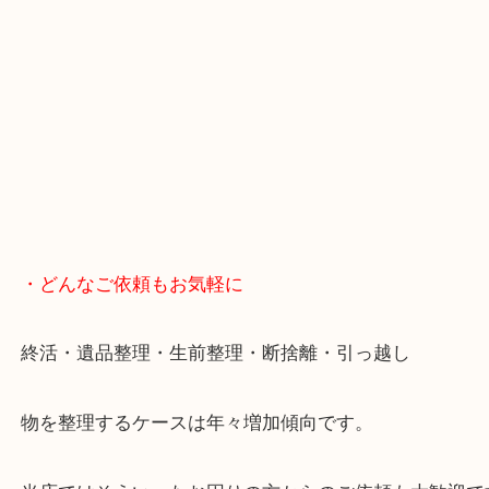
買取屋さん特有の派手は装飾はなく、ログハウス風
のでご来店しやすいかと思います。
女性の鑑定士もいますので、お一人様でも安心して
ただけます。
店舗前には無料駐車場もあります。
年末年始以外は土日祝日も休まず年中無休で営業中
・LINE査定