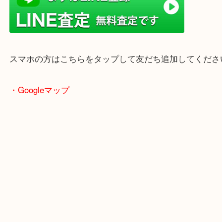
ターミナル駅「姫路駅」播但線「京口駅」
東海道・山陽本線「東姫路駅」「御着駅」
・当店の特徴
兵庫県を中心に姫路市・高砂市・たつの市・加古川
郡・太子町・宍粟市など幅広いエリアからご利用を
ております。
当店はヤマダストアー花田店の向かいに店舗がござ