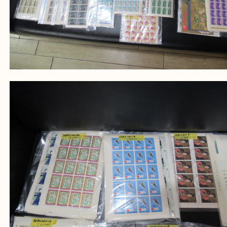
記念切手 シート切手
公開日:2026/05/17 最終更新日:2026/04/29
記念切手 シート切手（
記念切手
シート切手
N/A
）
全て
シート切手
切手
兵庫