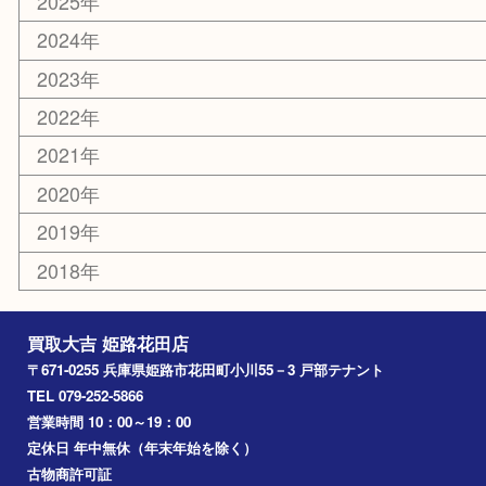
ホビー
乗馬用品
その他
お知らせ
エリアカテゴリ
姫路市
兵庫
高砂市
たつの市
飾磨町
宍粟市
加西市
三木市
加古川市
小野市