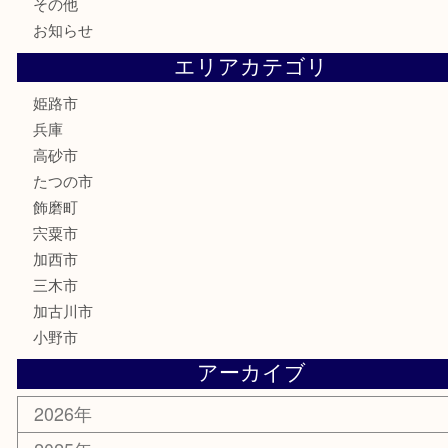
家電
喫煙具
電動工具
大工用品
文房具
釣り具
楽器
香水
化粧品
MLM製品
サプリメント
美容
携帯電話
サングラス
スポーツ用品
カー用品