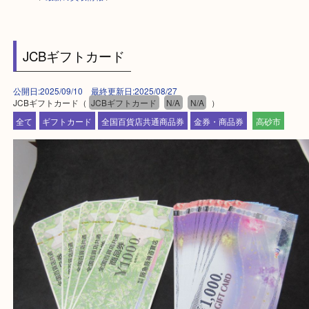
HOME
>
最新の買取情報
>
JCBギフトカード
公開日:2025/09/10 最終更新日:2025/08/27
JCBギフトカード（
JCBギフトカード
N/A
N/A
）
全て
ギフトカード
全国百貨店共通商品券
金券・商品券
高砂市