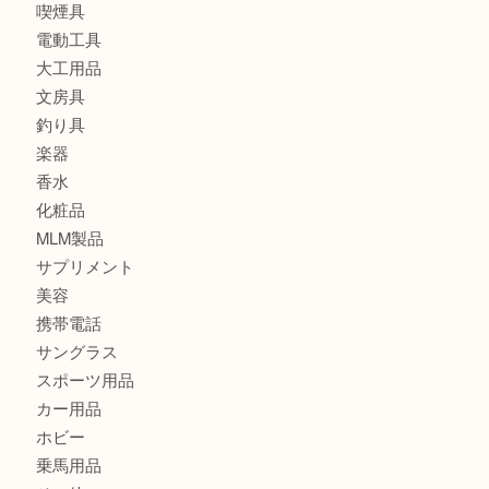
ブランド
時計
カメラ
食器
金貨
記念メダル
古銭
切手
金券・商品券
鉄道模型
テレホンカード
株主優待券
はがき
骨董品
古美術品
記念硬貨