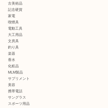
バッグ
財布
ブランド
時計
カメラ
食器
金貨
記念メダル
古銭
切手
金券・商品券
鉄道模型
テレホンカード
株主優待券
はがき
骨董品