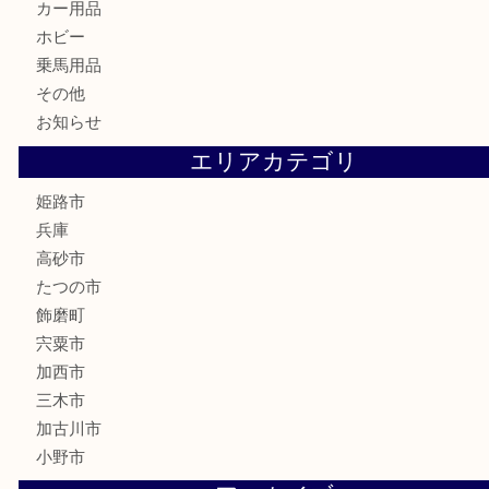
古美術品
記念硬貨
家電
喫煙具
電動工具
大工用品
文房具
釣り具
楽器
香水
化粧品
MLM製品
サプリメント
美容
携帯電話
サングラス