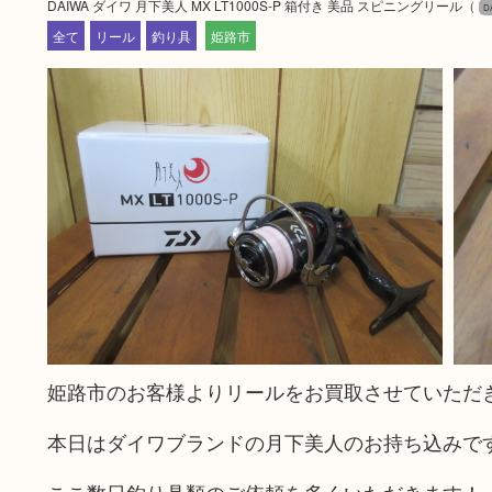
DAIWA ダイワ 月下美人 MX LT1000S-P 箱付き 美品 スピニングリール（
D
全て
リール
釣り具
姫路市
姫路市のお客様よりリールをお買取させていただ
本日はダイワブランドの月下美人のお持ち込みで