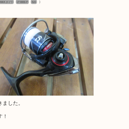
）
AIWA ダイワ
LT1000S-P
N/A
きました。
す！