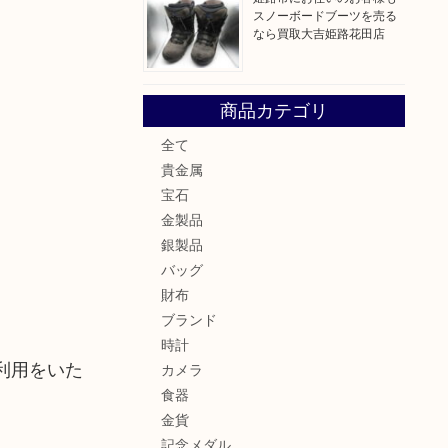
スノーボードブーツを売る
なら買取大吉姫路花田店
商品カテゴリ
全て
貴金属
宝石
金製品
銀製品
バッグ
財布
ブランド
時計
利用をいた
カメラ
食器
金貨
記念メダル