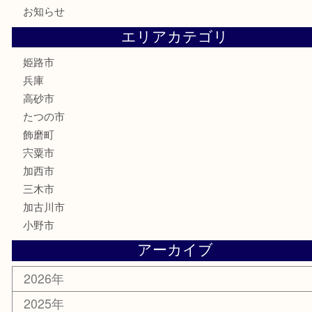
電動工具
大工用品
文房具
釣り具
楽器
香水
化粧品
MLM製品
サプリメント
美容
携帯電話
サングラス
スポーツ用品
カー用品
ホビー
乗馬用品