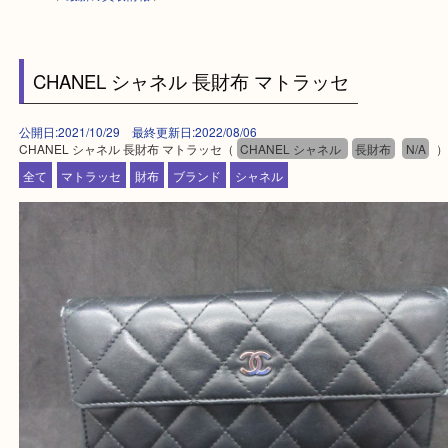
HOME
>
最新の買取情報
>
CHANEL シャネル 長財布 マトラッセ
公開日:2021/10/29 最終更新日:2022/08/06
CHANEL シャネル 長財布 マトラッセ（
CHANEL シャネル
長財布
N
全て
マトラッセ
財布
ブランド
シャネル