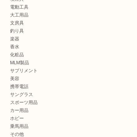
カメラ
食器
金貨
記念メダル
古銭
切手
金券・商品券
鉄道模型
テレホンカード
株主優待券
はがき
骨董品
古美術品
記念硬貨
家電
喫煙具