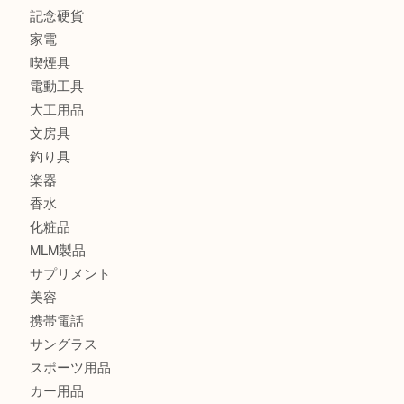
銀製品
バッグ
財布
ブランド
時計
カメラ
食器
金貨
記念メダル
古銭
切手
金券・商品券
鉄道模型
テレホンカード
株主優待券
はがき