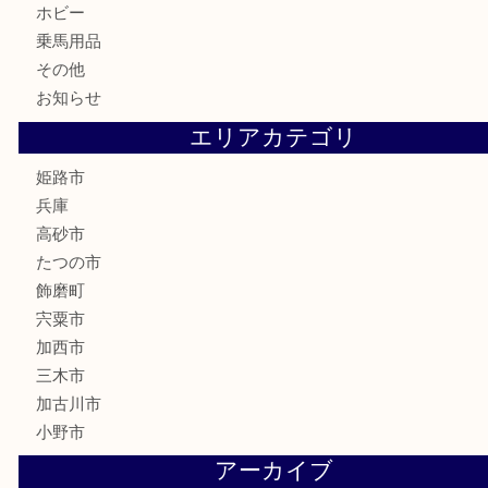
骨董品
古美術品
記念硬貨
家電
喫煙具
電動工具
大工用品
文房具
釣り具
楽器
香水
化粧品
MLM製品
サプリメント
美容
携帯電話