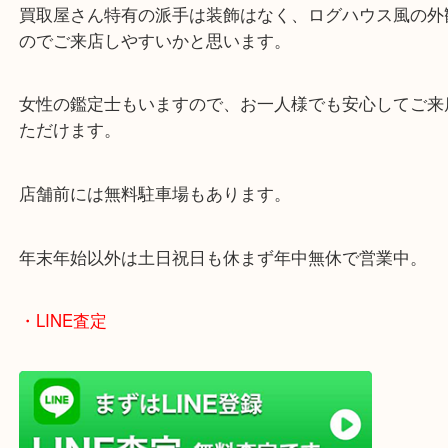
皆様からのご来店をお待ちしております。
・最寄り駅
ターミナル駅「姫路駅」播但線「京口駅」
東海道・山陽本線「東姫路駅」「御着駅」
・当店の特徴
兵庫県を中心に姫路市・高砂市・たつの市・加古川
郡・太子町・宍粟市など幅広いエリアからご利用を
ております。