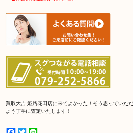
神崎郡・太子町・宍粟市・佐用郡
たつの市・相生市・赤穂市
鳥取県全域・京都府全域
・ご来店前に確認しておきたい