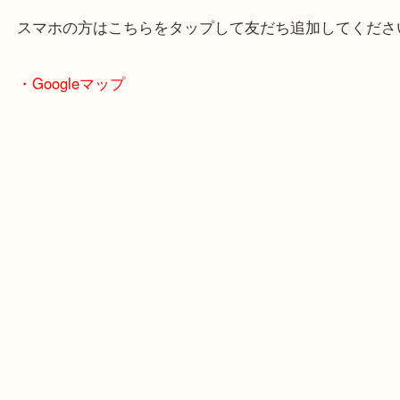
東海道・山陽本線「東姫路駅」「御着駅」
・当店の特徴
兵庫県を中心に姫路市・高砂市・たつの市・加古川
郡・太子町・宍粟市など、広いエリアからご利用を
ております。
当店は372号線沿いのヤマダストアー花田店の向か
がございます。
買取屋さん特有の派手は装飾はなく、ログハウス風
のでご来店しやすいかと思います。