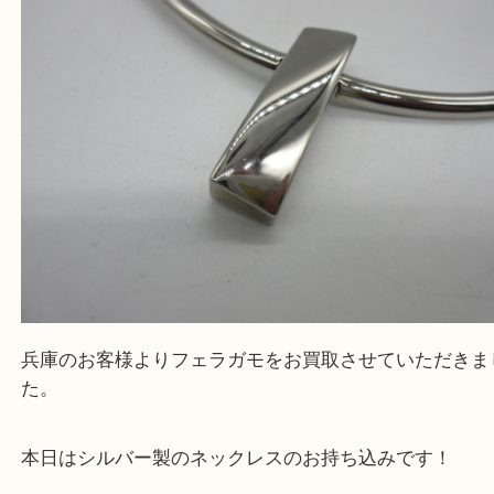
よう丁寧に査定いたします！
Facebook
Twitter
Line
Ferragamo フェラガモ シルバー ネックレス
公開日:2024/07/31 最終更新日:2025/07/16
Ferragamo フェラガモ シルバー ネックレス（
Ferragamo フェラガモ
シルバー
）
全て
シルバーアクセサリー
ブランド
フェラガモ
兵庫