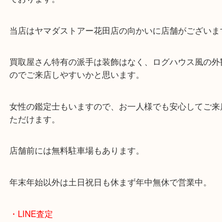
東海道・山陽本線「東姫路駅」「御着駅」
・当店の特徴
兵庫県を中心に姫路市・高砂市・たつの市・加古川
郡・太子町・宍粟市など幅広いエリアからご利用を
ております。
当店はヤマダストアー花田店の向かいに店舗がござ
買取屋さん特有の派手は装飾はなく、ログハウス風
のでご来店しやすいかと思います。
女性の鑑定士もいますので、お一人様でも安心して