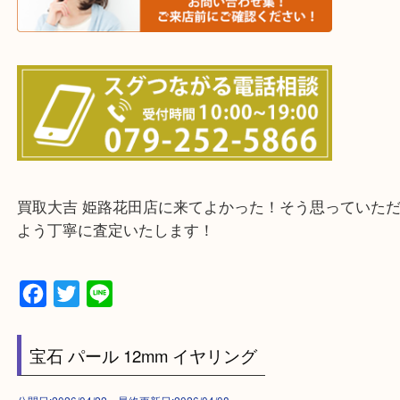
兵庫県全域
姫路市・高砂市・加古川市・加西市
神崎郡・太子町・宍粟市・佐用郡
たつの市・相生市・赤穂市
鳥取県全域・京都府全域