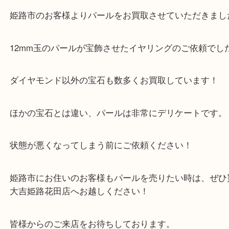
買取大吉 姫路花田店に来てよかった！そう思ってい
よう丁寧に査定いたします！
Facebook
Twitter
Line
宝石 パール 12mm イヤリング
公開日:2026/04/22 最終更新日:2026/04/08
宝石 パール 12mm イヤリング（
パール
イヤリング
Pt900
）
ダイヤモンド
全て
貴金属
プラチナ
ジュエリー
宝石
Pt900
姫路市