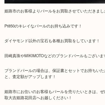
公開日:2026/05/16 最終更新日:2026/04/28
パール 指輪 Pt850（
パール
指輪
Pt850
）
全て
貴金属
プラチナ
ジュエリー
宝石
Pt850
パール
姫路