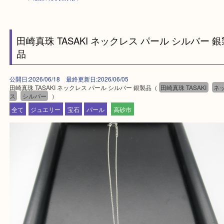
HOME
>
最新の買取情報
>
田崎真珠 TASAKI ネックレス パール シルバ
品
公開日:2026/06/18 最終更新日:2026/06/05
田崎真珠 TASAKI ネックレス パール シルバー 銀製品（
田崎真珠 TASAKI
ス
シルバー
）
全て
ジュエリー
宝石
パール
高砂市