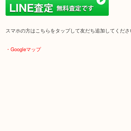
ターミナル駅「姫路駅」播但線「京口駅」
東海道・山陽本線「東姫路駅」「御着駅」
・当店の特徴
兵庫県を中心に姫路市・高砂市・たつの市・加古川
郡・太子町・宍粟市など幅広いエリアからご利用を
ております。
当店はヤマダストアー花田店の向かいに店舗がござ
買取屋さん特有の派手は装飾はなく、ログハウス風
のでご来店しやすいかと思います。