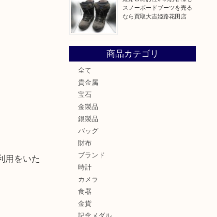
スノーボードブーツを売る
なら買取大吉姫路花田店
商品カテゴリ
全て
貴金属
宝石
金製品
銀製品
バッグ
財布
ブランド
利用をいた
時計
カメラ
食器
金貨
記念メダル