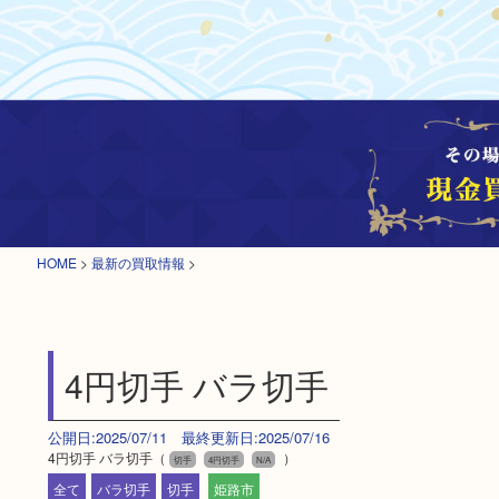
HOME
>
最新の買取情報
>
4円切手 バラ切手
公開日:2025/07/11 最終更新日:2025/07/16
4円切手 バラ切手（
）
切手
4円切手
N/A
全て
バラ切手
切手
姫路市