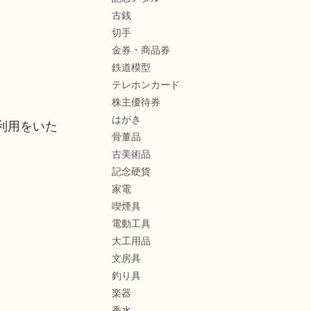
古銭
切手
金券・商品券
鉄道模型
テレホンカード
株主優待券
はがき
利用をいた
骨董品
古美術品
記念硬貨
家電
喫煙具
電動工具
大工用品
文房具
釣り具
楽器
香水