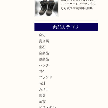
スノーボードブーツを売る
なら買取大吉姫路花田店
商品カテゴリ
全て
貴金属
宝石
金製品
銀製品
バッグ
財布
ブランド
時計
カメラ
食器
金貨
記念メダル