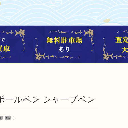
 ボールペン シャープペン
）
ト
N/A