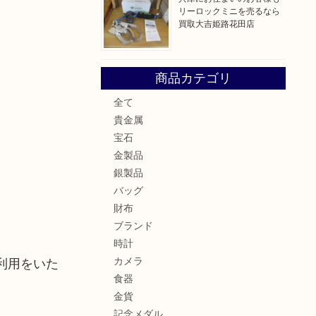
リーロックミニを売るなら
買取大吉姫路花田店
商品カテゴリ
全て
貴金属
宝石
金製品
銀製品
バッグ
財布
ブランド
時計
カメラ
利用をいた
食器
金貨
記念メダル