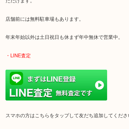
東海道・山陽本線「東姫路駅」「御着駅」
・当店の特徴
兵庫県を中心に姫路市・高砂市・たつの市・加古川
郡・太子町・宍粟市など幅広いエリアからご利用を
ております。
当店はヤマダストアー花田店の向かいに店舗がござ
買取屋さん特有の派手は装飾はなく、ログハウス風
のでご来店しやすいかと思います。