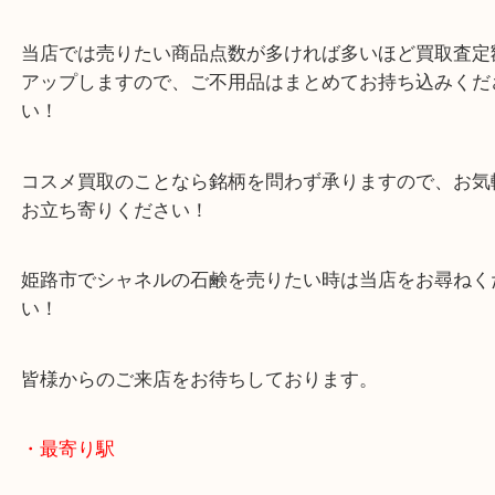
買取大吉 姫路花田店に来てよかった！そう思ってい
よう丁寧に査定いたします！
Facebook
Twitter
Line
CHANEL シャネル 石鹸 コスメ
公開日:2025/03/07 最終更新日:2025/07/16
CHANEL シャネル 石鹸 コスメ（
CHANEL シャネル
石鹸
N/A
）
全て
ブランド
シャネル
化粧品
姫路市