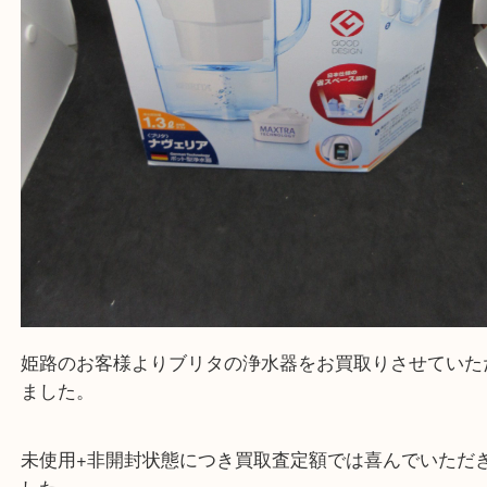
買取大吉 姫路花田店に来てよかった！そう思ってい
よう丁寧に査定いたします！
Facebook
Twitter
Line
BRITA ブリタ ナヴェリア BJ-NV
公開日:2022/06/20 最終更新日:2025/07/16
BRITA ブリタ ナヴェリア BJ-NV（
BRITA ブリタ
BJ-NV
N/A
）
全て
キッチン用品
姫路市