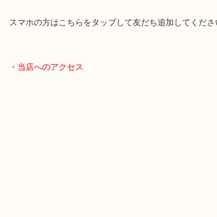
・当店の特徴
兵庫県を中心に姫路市・高砂市・たつの市・加古川
郡・太子町・宍粟市など、広いエリアからご利用を
ております。
当店は372号線沿いのヤマダストアー花田店の向か
がございます。
買取屋さん特有の派手は装飾はなく、ログハウス風
のでご来店しやすいかと思います。