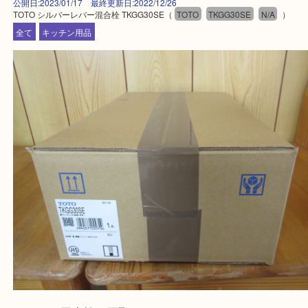
買取大吉 姫路花田店に来てよかった！そう思ってい
よう丁寧に査定いたします！
Facebook
Twitter
Line
TOTO シルバーレバー混合栓 TKGG30SE
公開日:2023/01/17 最終更新日:2022/12/26
TOTO シルバーレバー混合栓 TKGG30SE（
TOTO
TKGG30SE
N/A