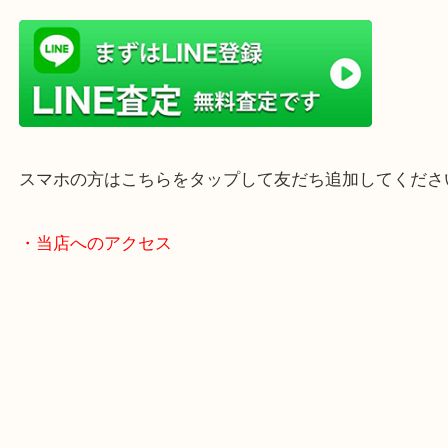
当店は372号線沿いのヤマダストアー花田店の向か
がございます。
買取屋さん特有の派手は装飾はなく、ログハウス風
のでご来店しやすいかと思います。
女性の鑑定士もいますので、お一人様でも安心して
ただけます。
店舗前には無料駐車場もあります。
年末年始以外は土日祝日も休まず年中無休で営業中