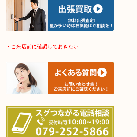
姫路市・高砂市・加古川市・加西市
神崎郡・太子町・宍粟市・佐用郡
たつの市・相生市・赤穂市
鳥取県全域・京都府全域