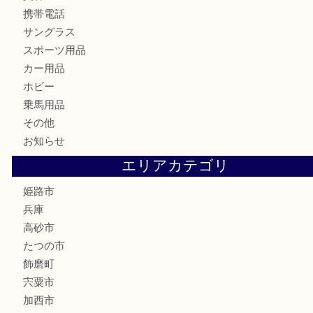
株主優待券
はがき
骨董品
古美術品
記念硬貨
家電
喫煙具
電動工具
大工用品
文房具
釣り具
楽器
香水
化粧品
MLM製品
サプリメント