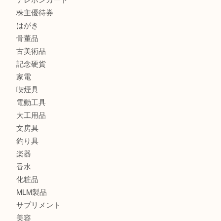
宝石
金製品
銀製品
バッグ
財布
ブランド
時計
カメラ
食器
金貨
記念メダル
古銭
切手
金券・商品券
鉄道模型
テレホンカード