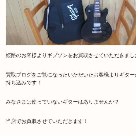
Facebook
Twitter
Line
Gibson ギブソン les paul Studio Faded 2016
公開日:2023/10/19 最終更新日:2025/07/16
Gibson ギブソン les paul Studio Faded 2016（
Gibson ギブソン
les p
Faded 2016
N/A
）
全て
ギター
エレキギター
楽器
姫路市