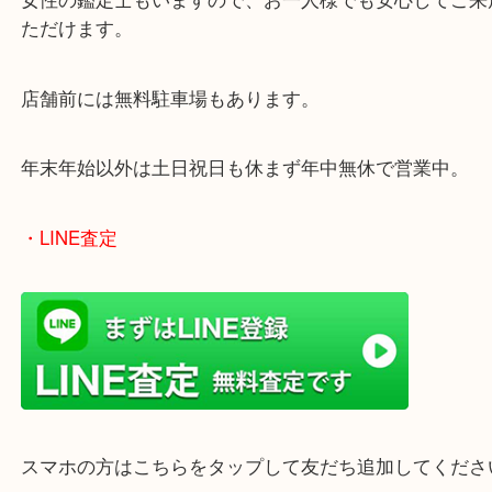
ターミナル駅「姫路駅」播但線「京口駅」
東海道・山陽本線「東姫路駅」「御着駅」
・当店の特徴
兵庫県を中心に姫路市・高砂市・たつの市・加古川
郡・太子町・宍粟市など、広いエリアからご利用を
ております。
当店は372号線沿いのヤマダストアー花田店の向か
がございます。
買取屋さん特有の派手は装飾はなく、ログハウス風