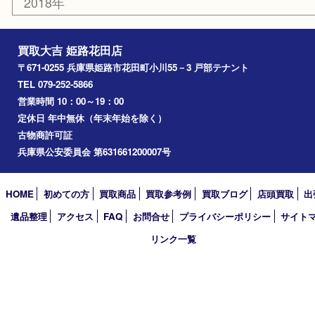
携帯電話
サングラス
スポーツ用品
カー用品
ホビー
乗馬用品
その他
お知らせ
エリアカテゴリ
姫路市
兵庫
高砂市
たつの市
飾磨町
宍粟市
加西市