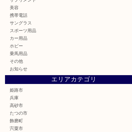
金製品
銀製品
バッグ
財布
ブランド
時計
カメラ
食器
金貨
記念メダル
古銭
切手
金券・商品券
鉄道模型
テレホンカード
株主優待券