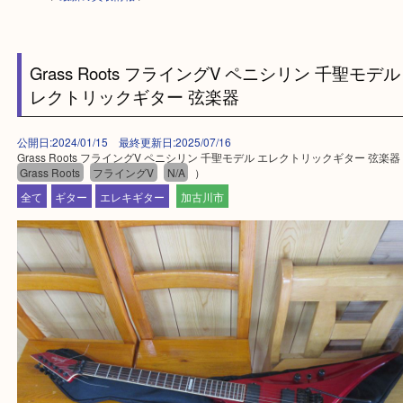
HOME
>
最新の買取情報
>
Grass Roots フライングV ペニシリン 千聖モ
レクトリックギター 弦楽器
公開日:2024/01/15 最終更新日:2025/07/16
Grass Roots フライングV ペニシリン 千聖モデル エレクトリックギター
Grass Roots
フライングV
N/A
）
全て
ギター
エレキギター
加古川市