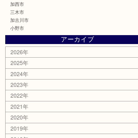
はがき
骨董品
古美術品
記念硬貨
家電
喫煙具
電動工具
大工用品
文房具
釣り具
楽器
香水
化粧品
MLM製品
サプリメント
美容