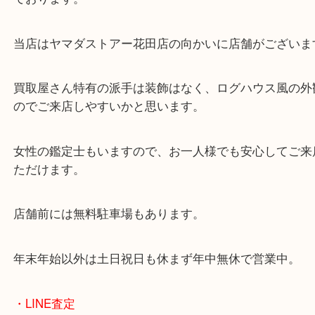
東海道・山陽本線「東姫路駅」「御着駅」
・当店の特徴
兵庫県を中心に姫路市・高砂市・たつの市・加古川
郡・太子町・宍粟市など幅広いエリアからご利用を
ております。
当店はヤマダストアー花田店の向かいに店舗がござ
買取屋さん特有の派手は装飾はなく、ログハウス風
のでご来店しやすいかと思います。
女性の鑑定士もいますので、お一人様でも安心して