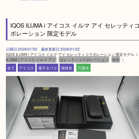
HOME
>
最新の買取情報
>
IQOS ILUMA i アイコス イルマ アイ セレッ
ボレーション 限定モデル
公開日:2026/01/30 最終更新日:2026/01/22
IQOS ILUMA i アイコス イルマ アイ セレッティコラボレーション 限定
ILUMA i アイコス イルマ アイ
セレッティコラボレーション
N/A
）
全て
アイコス
電子タバコ
喫煙具
宍粟市