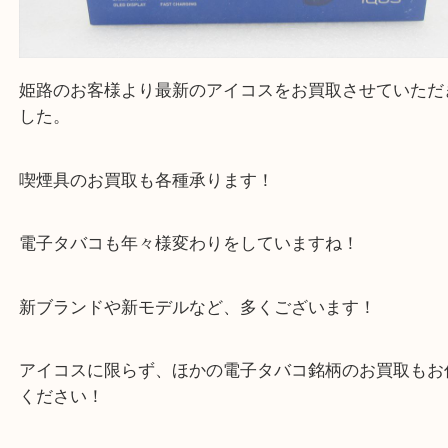
公開日:2023/08/17 最終更新日:2025/07/16
IQOS アイコス lil HYBRID2.0 コバルトブルー 新加熱式たばこ（
IQOS 
HYBRID2.0
N/A
）
全て
アイコス
電子タバコ
姫路市