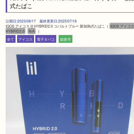
買取大吉 姫路花田店に来てよかった！そう思ってい
よう丁寧に査定いたします！
Facebook
Twitter
Line
IQOS アイコス lil HYBRID2.0 コバルトブル
式たばこ