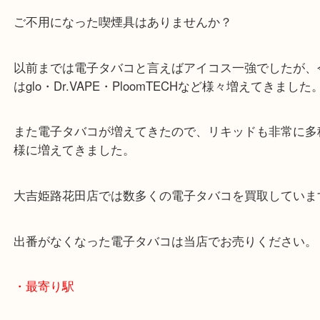
買取大吉 姫路花田店に来てよかった！そう思ってい
よう丁寧に査定いたします！
Facebook
Twitter
Line
iQOS アイコス 2,4 Plus
公開日:2021/02/09 最終更新日:2025/07/16
iQOS アイコス 2,4 Plus（
iQOS アイコス
2,4 Plus
N/A
）
全て
アイコス
電子タバコ
喫煙具
姫路市