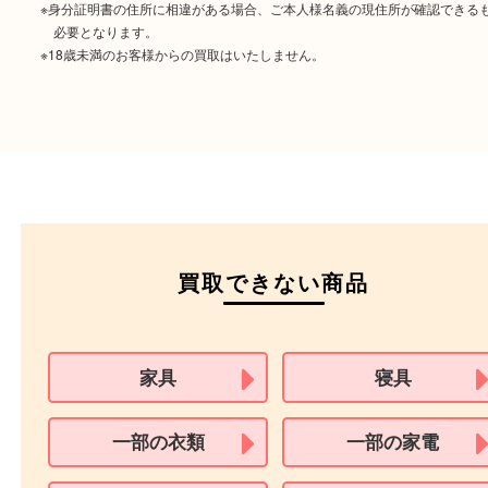
ご成約時に必要なもの
本人
確認書類
運転免許証
マイナンバーカー
パスポート
特別永住者証明書
（日本政府発行のもの
住民基本台帳カード
※在留カードは消費税法改正に伴い令和3年10月1日より、本人確認書
用できません。
※身分証明書の住所に相違がある場合、ご本人様名義の現住所が確認