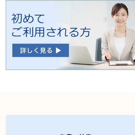
自転車
刀剣・銃
医療機器
医薬品
毒物・劇物
動物製品
たばこ
その他
初めての方