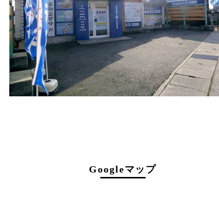
戸部テナント
電話
079-252-5866
営業時間
１０：００ ～１９：００
定休日
年中無休（年末年始を除く）