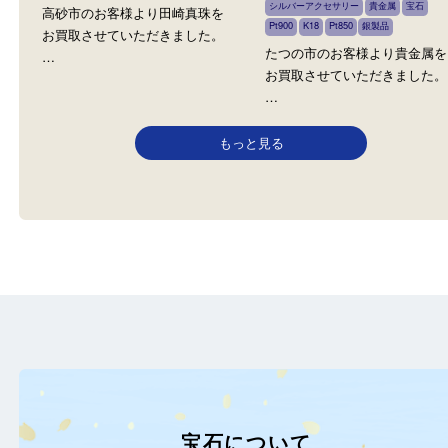
田崎真珠 TASAKI
貴金属
全て
ジュエリー
宝石
パール
全て
金
プラチナ
ジュエリー
シルバーアクセサリー
貴金属
宝
高砂市のお客様より田崎真珠を
Pt900
K18
Pt850
銀製品
お買取させていただきました。
たつの市のお客様より貴
…
お買取させていただきま
…
もっと見る