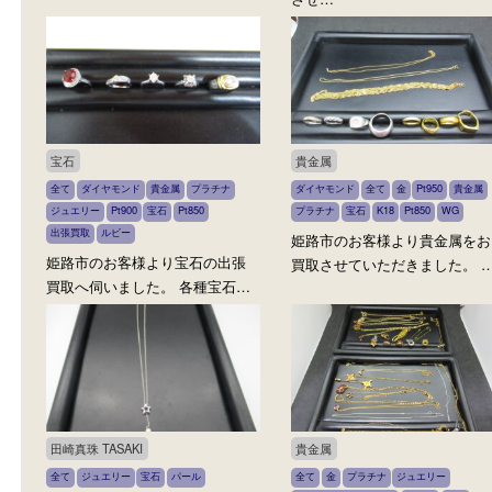
ダイヤモンド
ダイヤモンド
ダイヤモンド
全て
プラチナ
Pt950
ダイヤモンド
全て
貴金属
プラ
貴金属
宝石
宝石
Pt900
姫路市のお客様より指輪をお買
姫路市のお客様より2ctの
取させていただきました。 プ…
ヤが宝飾されたピアスを
させ…
宝石
貴金属
全て
ダイヤモンド
貴金属
プラチナ
ダイヤモンド
全て
金
Pt950
ジュエリー
Pt900
宝石
Pt850
プラチナ
宝石
K18
Pt850
W
出張買取
ルビー
姫路市のお客様より貴金
姫路市のお客様より宝石の出張
買取させていただきました
買取へ伺いました。 各種宝石…