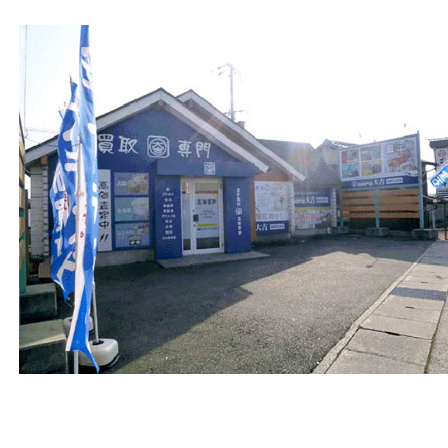
店舗名
買取大吉 姫路花田店
住所
〒670-0255
兵庫県姫路市花田町小川55－3
戸部テナント
電話
079-252-5866
営業時間
１０：００ ～１９：００