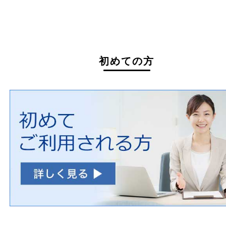
買取できない商品
家具
寝具
一部の衣類
一部の家電
自転車
刀剣・銃
医療機器
医薬品
毒物・劇物
動物製品