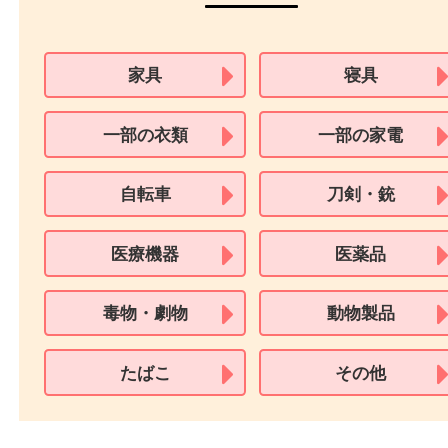
パスポート
特別永住者証明書
（日本政府発行のもの
住民基本台帳カード
※在留カードは消費税法改正に伴い令和3年10月1日より、本人確認書
用できません。
※身分証明書の住所に相違がある場合、ご本人様名義の現住所が確認
必要となります。
※18歳未満のお客様からの買取はいたしません。