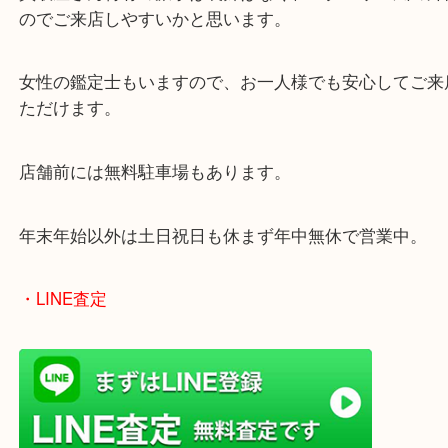
ております。
当店はヤマダストアー花田店の向かいに店舗がござ
買取屋さん特有の派手は装飾はなく、ログハウス風
のでご来店しやすいかと思います。
女性の鑑定士もいますので、お一人様でも安心して
ただけます。
店舗前には無料駐車場もあります。
年末年始以外は土日祝日も休まず年中無休で営業中