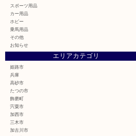
カメラ
食器
金貨
記念メダル
古銭
切手
金券・商品券
鉄道模型
テレホンカード
株主優待券
はがき
骨董品
古美術品
記念硬貨
家電
喫煙具