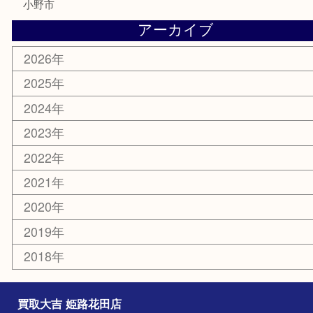
電動工具
大工用品
文房具
釣り具
楽器
香水
化粧品
MLM製品
サプリメント
美容
携帯電話
サングラス
スポーツ用品
カー用品
ホビー
乗馬用品