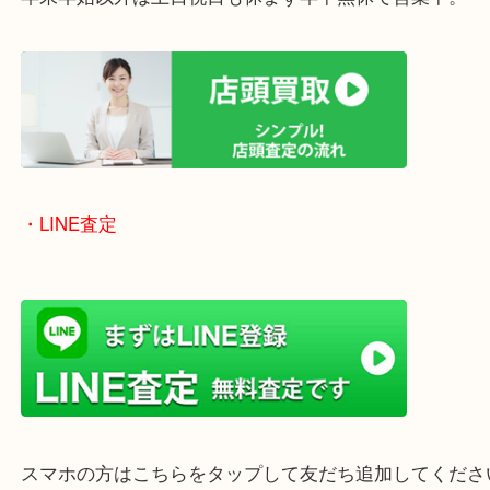
兵庫県を中心に姫路市・高砂市・たつの市・加古川
郡・太子町・宍粟市など、広いエリアからご利用を
ております。
当店は372号線沿いのヤマダストアー花田店の向か
がございます。
買取屋さん特有の派手は装飾はなく、ログハウス風
のでご来店しやすいかと思います。
女性の鑑定士もいますので、お一人様でも安心して
ただけます。
店舗前には無料駐車場もあります。