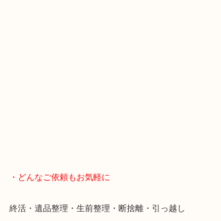
買取屋さん特有の派手は装飾はなく、ログハウス風
のでご来店しやすいかと思います。
女性の鑑定士もいますので、お一人様でも安心して
ただけます。
店舗前には無料駐車場もあります。
年末年始以外は土日祝日も休まず年中無休で営業中
・LINE査定