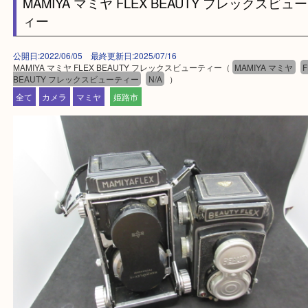
兵庫県全域
姫路市・高砂市・加古川市・加西市
神崎郡・太子町・宍粟市・佐用郡
たつの市・相生市・赤穂市
鳥取県全域・京都府全域