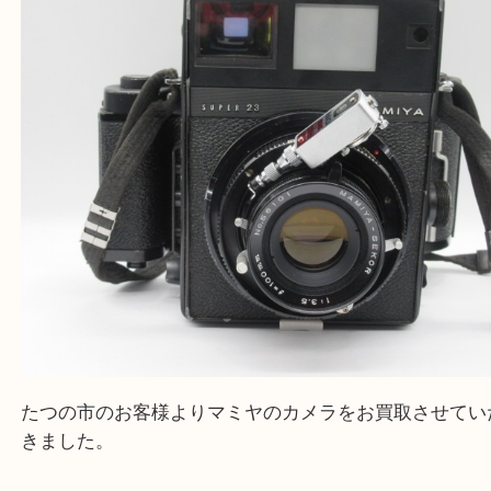
全て
一眼レフカメラ
カメラ
マミヤ
たつの市