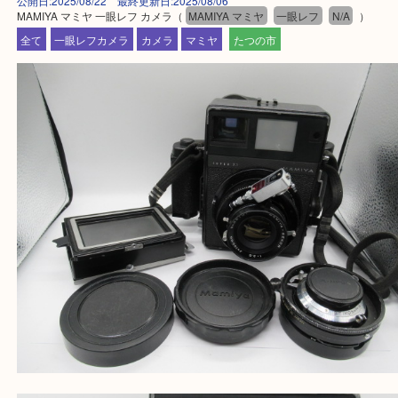
買取大吉 姫路花田店に来てよかった！そう思ってい
よう丁寧に査定いたします！
Facebook
Twitter
Line
MAMIYA マミヤ 一眼レフ カメラ
公開日:2025/08/22 最終更新日:2025/08/06
MAMIYA マミヤ 一眼レフ カメラ（
MAMIYA マミヤ
一眼レフ
N/A
）