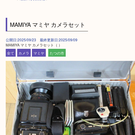
HOME
>
最新の買取情報
>
MAMIYA マミヤ カメラセット
公開日:2025/09/23 最終更新日:2025/09/09
MAMIYA マミヤ カメラセット（ ）
全て
カメラ
マミヤ
たつの市