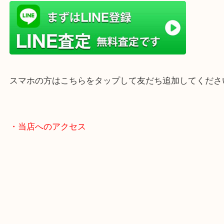
ターミナル駅「姫路駅」播但線「京口駅」
東海道・山陽本線「東姫路駅」「御着駅」
・当店の特徴
兵庫県を中心に姫路市・高砂市・たつの市・加古川
郡・太子町・宍粟市など、広いエリアからご利用を
ております。
当店は372号線沿いのヤマダストアー花田店の向か
がございます。