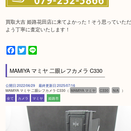
神崎郡・太子町・宍粟市・佐用郡
たつの市・相生市・赤穂市
鳥取県全域・京都府全域
・ご来店前に確認しておきたい