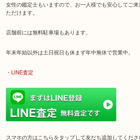
ターミナル駅「姫路駅」播但線「京口駅」
東海道・山陽本線「東姫路駅」「御着駅」
・当店の特徴
兵庫県を中心に姫路市・高砂市・たつの市・加古川
郡・太子町・宍粟市など幅広いエリアからご利用を
ております。
当店はヤマダストアー花田店の向かいに店舗がござ