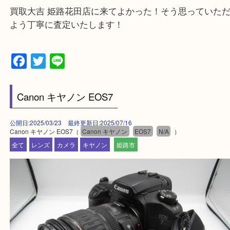
そんなときはお気軽に下記フォームより出張買取を
さい。
・出張買取エリアのご紹介
兵庫県全域
姫路市・高砂市・加古川市・加西市
神崎郡・太子町・宍粟市・佐用郡
たつの市・相生市・赤穂市