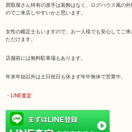
皆様からのご来店をお待ちしております。
・最寄り駅
ターミナル駅「姫路駅」播但線「京口駅」
東海道・山陽本線「東姫路駅」「御着駅」
・当店の特徴
兵庫県を中心に姫路市・高砂市・たつの市・加古川
郡・太子町・宍粟市など幅広いエリアからご利用を
ております。