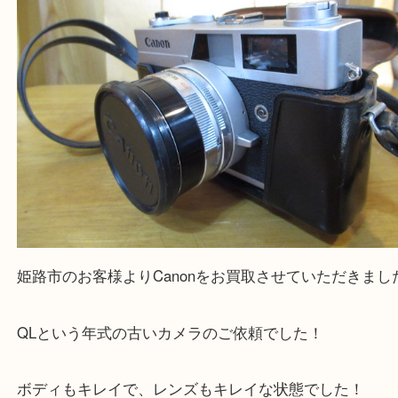
よう丁寧に査定いたします！
Facebook
Twitter
Line
Canon キヤノン QL フィルムカメラ レンズ
公開日:2025/03/27 最終更新日:2025/07/16
Canon キヤノン QL フィルムカメラ レンズ付き（
Canon キヤノン
QL
全て
レンズ
キヤノン
カメラ
姫路市