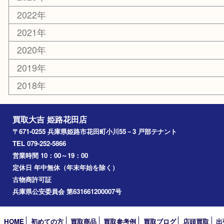
お知らせ
エリアカテゴリ
姫路市
兵庫
高砂市
たつの市
飾磨町
宍粟市
加西市
三木市
加古川市
小野市
アーカイブ
2026年