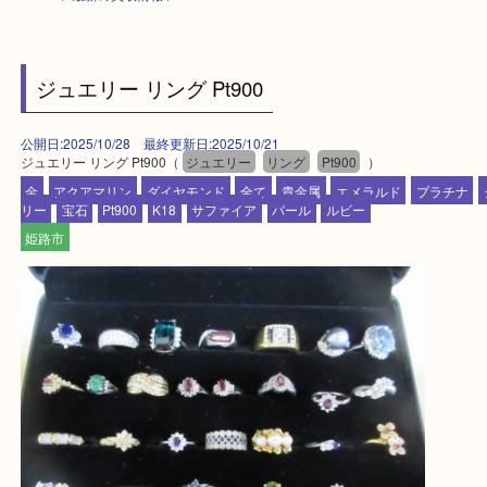
HOME
>
最新の買取情報
>
ジュエリー リング Pt900
公開日:2025/10/28 最終更新日:2025/10/21
ジュエリー リング Pt900（
ジュエリー
リング
Pt900
）
金
アクアマリン
ダイヤモンド
全て
貴金属
エメラルド
プラ
リー
宝石
Pt900
K18
サファイア
パール
ルビー
姫路市