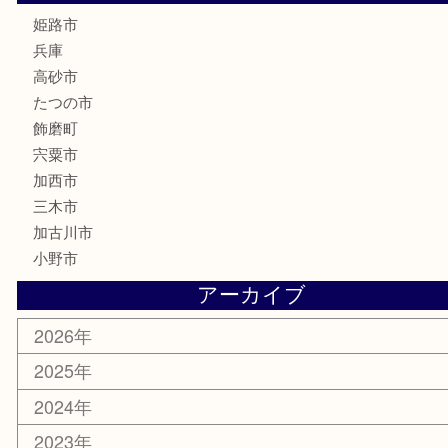
大工用品
文房具
釣り具
楽器
香水
化粧品
MLM製品
サプリメント
美容
携帯電話
サングラス
スポーツ用品
カー用品
ホビー
乗馬用品
その他