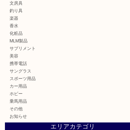
食器
金貨
記念メダル
古銭
切手
金券・商品券
鉄道模型
テレホンカード
株主優待券
はがき
骨董品
古美術品
記念硬貨
家電
喫煙具
電動工具