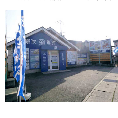
戸部テナント
電話
079-252-5866
営業時間
１０：００ ～１９：００
定休日
年中無休（年末年始を除く）