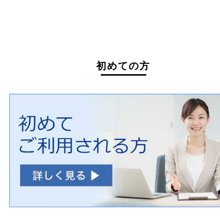
自転車
刀剣・銃
医療機器
医薬品
毒物・劇物
動物製品
たばこ
その他