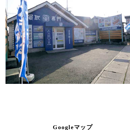
兵庫県姫路市花田町小川55－3
戸部テナント
電話
079-252-5866
営業時間
１０：００ ～１９：００
定休日
年中無休（年末年始を除く）