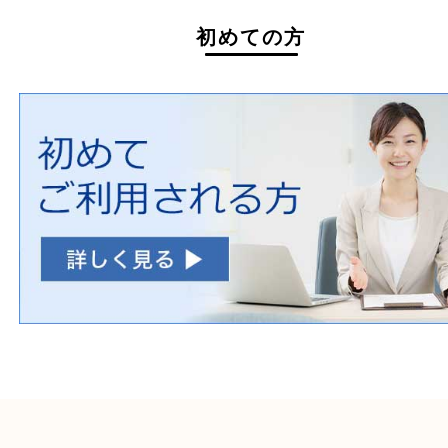
一部の衣類
一部の家電
自転車
刀剣・銃
医療機器
医薬品
毒物・劇物
動物製品
たばこ
その他