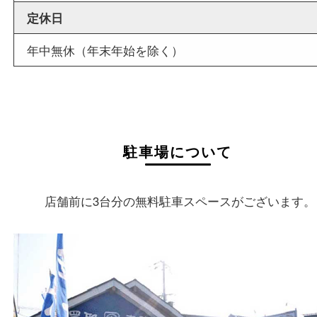
店舗名
買取大吉 姫路花田店
住所
〒670-0255
兵庫県姫路市花田町小川55－3
戸部テナント
電話
079-252-5866
営業時間