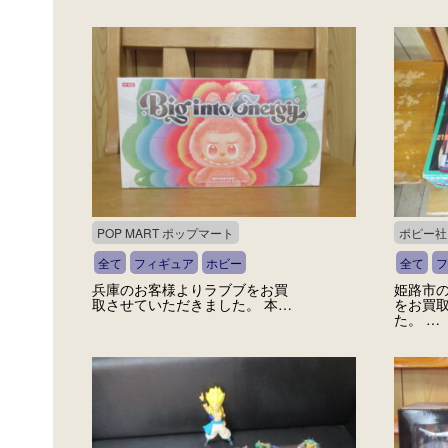
POP MART ポップマート
ポピー社
全て
フィギュア
ホビー
全て
フ
兵庫のお客様よりラブブをお買
姫路市
取させていただきました。 本…
をお買
た。 …