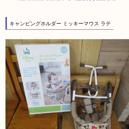
HOME
>
最新の買取情報
>
買取大吉でベビー用品を売るなら姫路花田店
キャンピングホルダー ミッキーマウス ラテ