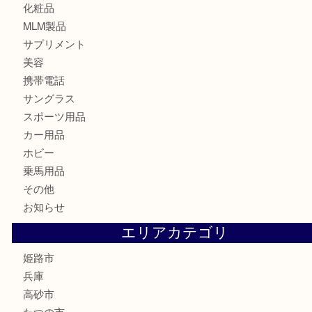
古銭
切手
金券・商品券
鉄道模型
テレホンカード
株主優待券
はがき
骨董品
古美術品
記念硬貨
家電
喫煙具
電動工具
大工用品
文房具
釣り具