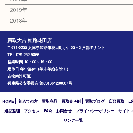
姫路市
兵庫
高砂市
たつの市
飾磨町
宍粟市
加西市
三木市
加古川市
小野市
アーカイブ
2026年
2025年
2024年