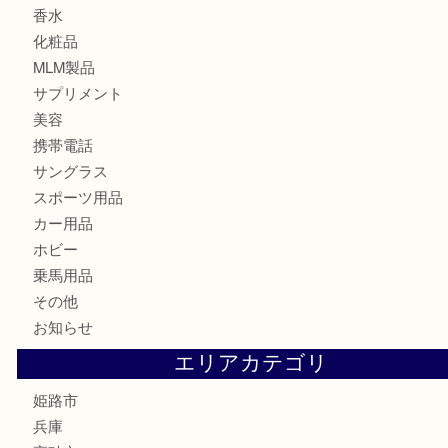
切手
金券・商品券
鉄道模型
テレホンカード
株主優待券
はがき
骨董品
古美術品
記念硬貨
家電
喫煙具
電動工具
大工用品
文房具
釣り具
楽器