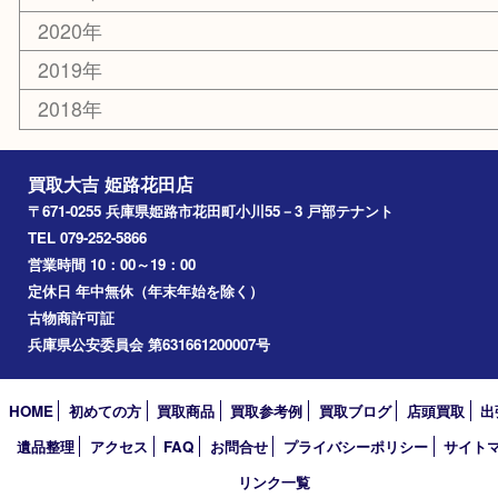
高砂市
たつの市
飾磨町
宍粟市
加西市
三木市
加古川市
小野市
アーカイブ
2026年
2025年
2024年
2023年