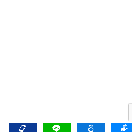
HOME
初めての方
買取商品
買取参考例
買取ブログ
店頭買
遺品整理
アクセス
FAQ
お問合せ
プライバシーポリシー
サ
リンク一覧